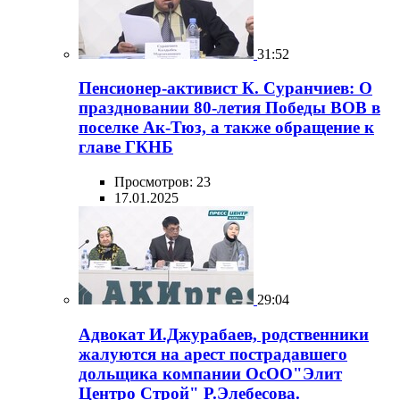
31:52
Пенсионер-активист К. Суранчиев: О
праздновании 80-летия Победы ВОВ в
поселке Ак-Тюз, а также обращение к
главе ГКНБ
Просмотров: 23
17.01.2025
29:04
Адвокат И.Джурабаев, родственники
жалуются на арест пострадавшего
дольщика компании ОсОО"Элит
Центро Строй" Р.Элебесова.