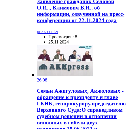
Заявление гражданок Селовой
О.И.., Климович В.И., об
информации, озвученной на пресс-
конференции от 22.11.2024 года
press center
Просмотров: 8
25.11.2024
26:08
Семьи Ажигуловых, Акжоловых -
обращение к президенту и главе
ГКНБ, генпрокурору,председателю
Верховного Суда:О справедливом
судебном решении в отношении
виновных в гибели двух
подростков 10.06.2023 и