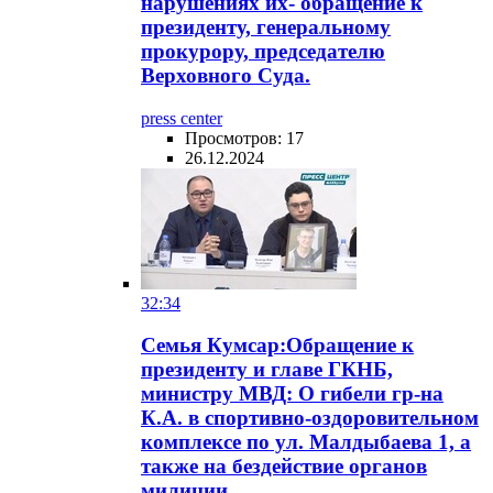
нарушениях их- обращение к
президенту, генеральному
прокурору, председателю
Верховного Суда.
press center
Просмотров: 17
26.12.2024
32:34
Семья Кумсар:Обращение к
президенту и главе ГКНБ,
министру МВД: О гибели гр-на
К.А. в спортивно-оздоровительном
комплексе по ул. Малдыбаева 1, а
также на бездействие органов
милиции.