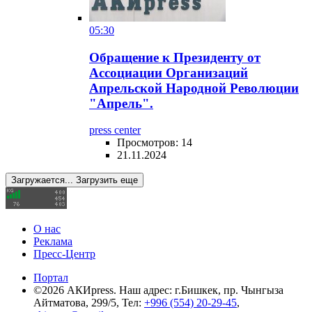
05:30
Обращение к Президенту от
Ассоциации Организаций
Апрельской Народной Революции
"Апрель".
press center
Просмотров: 14
21.11.2024
Загружается...
Загрузить еще
О нас
Реклама
Пресс-Центр
Портал
©2026 АКИpress. Наш адрес: г.Бишкек, пр. Чынгыза
Айтматова, 299/5, Тел:
+996 (554) 20-29-45
,