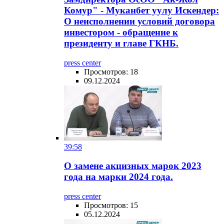
Комур" - Муканбет уулу Искендер:
О неисполнении условий договора
инвестором - обращение к
президенту и главе ГКНБ.
press center
Просмотров: 18
09.12.2024
39:58
О замене акцизных марок 2023
года на марки 2024 года.
press center
Просмотров: 15
05.12.2024