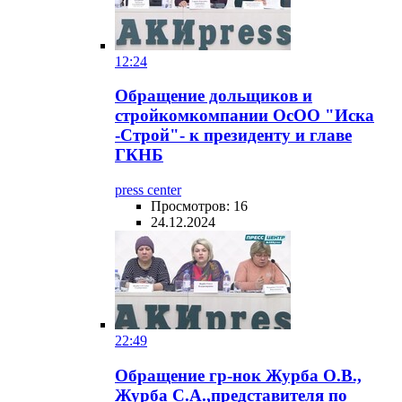
12:24
Обращение дольщиков и
стройкомкомпании ОсОО "Иска
-Строй"- к президенту и главе
ГКНБ
press center
Просмотров: 16
24.12.2024
22:49
Обращение гр-нок Журба О.В.,
Журба С.А.,представителя по