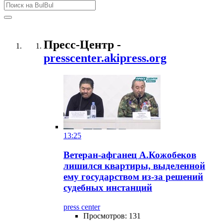
Пресс-Центр -
presscenter.akipress.org
13:25
Ветеран-афганец А.Кожобеков
лишился квартиры, выделенной
ему государством из-за решений
судебных инстанций
press center
Просмотров: 131