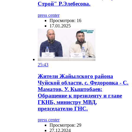
Строй" Р.Элебесова.
press center
Просмотров: 16
17.01.2025
25:43
Жители Жайылского района
Чуйской области, с. Федоровка - С.
Маматов, У. Кыштобаев:
Обращение к президенту и главе
ГКНБ, министру МВД,
председателю ГНС.
press center
Просмотров: 29
27.12.2024