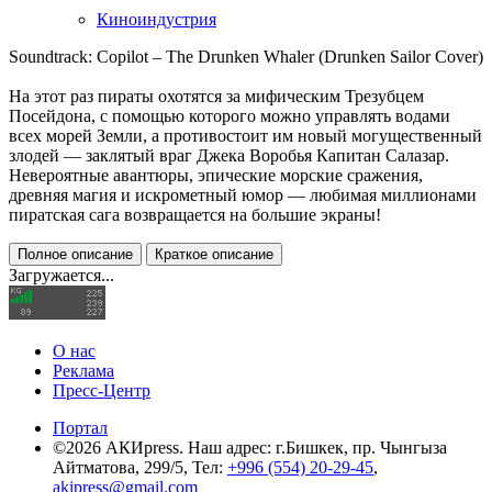
Киноиндустрия
Soundtrack: Copilot – The Drunken Whaler (Drunken Sailor Cover)
На этот раз пираты охотятся за мифическим Трезубцем
Посейдона, с помощью которого можно управлять водами
всех морей Земли, а противостоит им новый могущественный
злодей — заклятый враг Джека Воробья Капитан Салазар.
Невероятные авантюры, эпические морские сражения,
древняя магия и искрометный юмор — любимая миллионами
пиратская сага возвращается на большие экраны!
Полное описание
Краткое описание
Загружается...
О нас
Реклама
Пресс-Центр
Портал
©2026 АКИpress. Наш адрес: г.Бишкек, пр. Чынгыза
Айтматова, 299/5, Тел:
+996 (554) 20-29-45
,
akipress@gmail.com