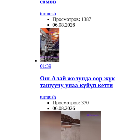
сомов
turmush
Просмотров: 1387
06.08.2026
01:39
Ош-Алай жолунда оор жүк
ташуучу унаа күйүп кетти
turmush
Просмотров: 370
06.08.2026