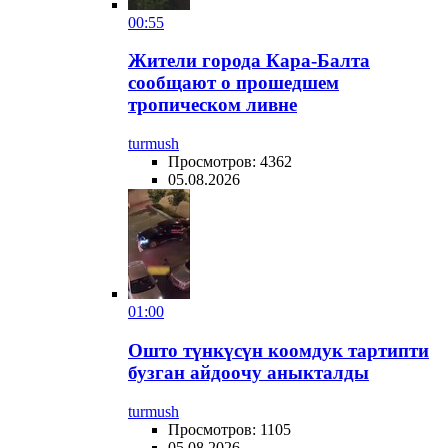
00:55
Жители города Кара-Балта
сообщают о прошедшем
тропическом ливне
turmush
Просмотров: 4362
05.08.2026
01:00
Ошто түнкүсүн коомдук тартипти
бузган айдоочу аныкталды
turmush
Просмотров: 1105
05.08.2026