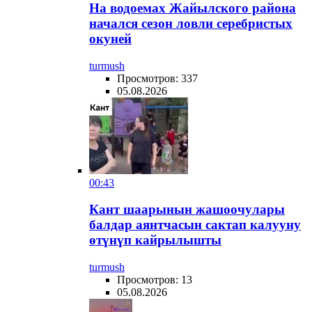
На водоемах Жайылского района
начался сезон ловли серебристых
окуней
turmush
Просмотров: 337
05.08.2026
00:43
Кант шаарынын жашоочулары
балдар аянтчасын сактап калууну
өтүнүп кайрылышты
turmush
Просмотров: 13
05.08.2026