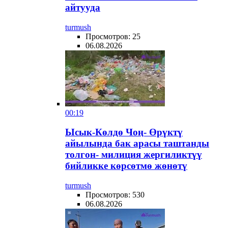
айтууда
turmush
Просмотров: 25
06.08.2026
00:19
Ысык-Көлдө Чоң- Өрүктү
айылында бак арасы таштанды
толгон- милиция жергиликтүү
бийликке көрсөтмө жөнөтү
turmush
Просмотров: 530
06.08.2026