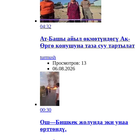
04:32
Ат-Башы айыл өкмөтүндөгү Ак-
Өргө конушуна таза суу тартылат
turmush
Просмотров: 13
06.08.2026
00:30
Ош—Бишкек жолунда эки унаа
өрттөндү.