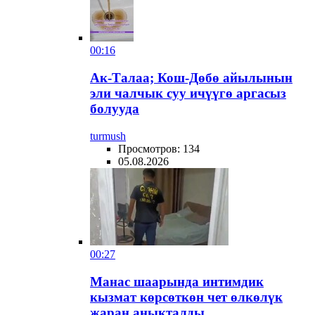
00:16
Ак-Талаа; Кош-Дөбө айылынын
эли чалчык суу ичүүгө аргасыз
болууда
turmush
Просмотров: 134
05.08.2026
00:27
Манас шаарында интимдик
кызмат көрсөткөн чет өлкөлүк
жаран аныкталды