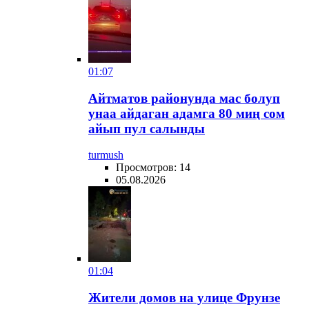
01:07
Айтматов районунда мас болуп
унаа айдаган адамга 80 миң сом
айып пул салынды
turmush
Просмотров: 14
05.08.2026
01:04
Жители домов на улице Фрунзе