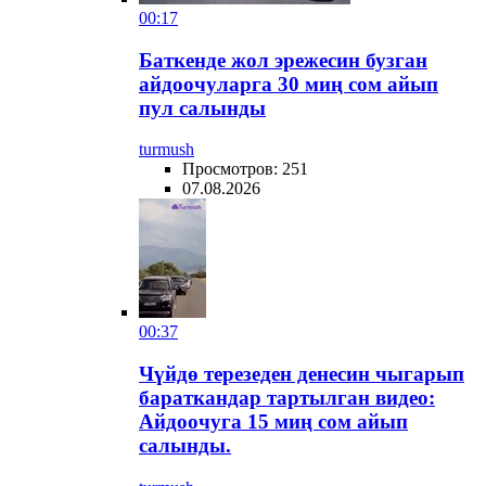
00:17
Баткенде жол эрежесин бузган
айдоочуларга 30 миң сом айып
пул салынды
turmush
Просмотров: 251
07.08.2026
00:37
Чүйдө терезеден денесин чыгарып
бараткандар тартылган видео:
Айдоочуга 15 миң сом айып
салынды.