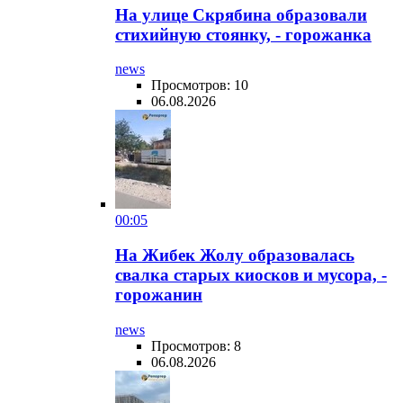
На улице Скрябина образовали
стихийную стоянку, - горожанка
news
Просмотров: 10
06.08.2026
00:05
На Жибек Жолу образовалась
свалка старых киосков и мусора, -
горожанин
news
Просмотров: 8
06.08.2026