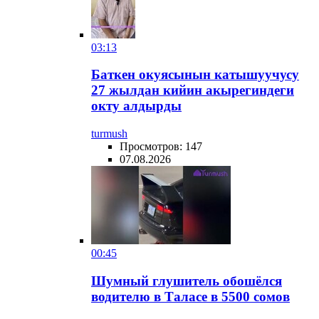
03:13
Баткен окуясынын катышуучусу
27 жылдан кийин акырегиндеги
окту алдырды
turmush
Просмотров: 147
07.08.2026
00:45
Шумный глушитель обошёлся
водителю в Таласе в 5500 сомов