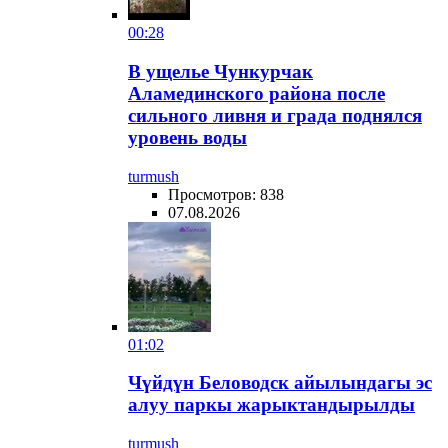
00:28
В ущелье Чункурчак
Аламединского района после
сильного ливня и града поднялся
уровень воды
turmush
Просмотров: 838
07.08.2026
01:02
Чүйдүн Беловодск айылындагы эс
алуу паркы жарыктандырылды
turmush