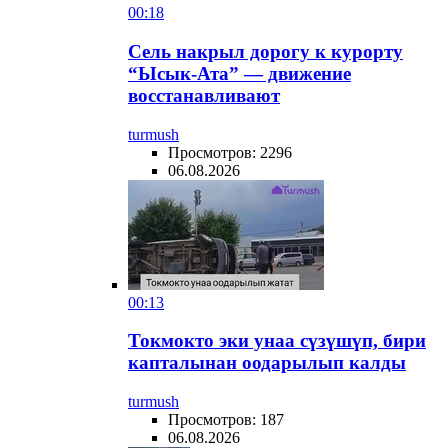
00:18
Сель накрыл дорогу к курорту
“Ысык-Ата” — движение
восстанавливают
turmush
Просмотров: 2296
06.08.2026
00:13
Токмокто эки унаа сүзүшүп, бири
капталынан оодарылып калды
turmush
Просмотров: 187
06.08.2026