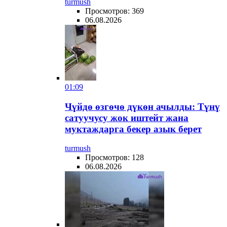
turmush
Просмотров: 369
06.08.2026
01:09
​Чүйдө өзгөчө дүкөн ачылды: Түнү
сатуучусу жок иштейт жана
муктаждарга бекер азык берет
turmush
Просмотров: 128
06.08.2026