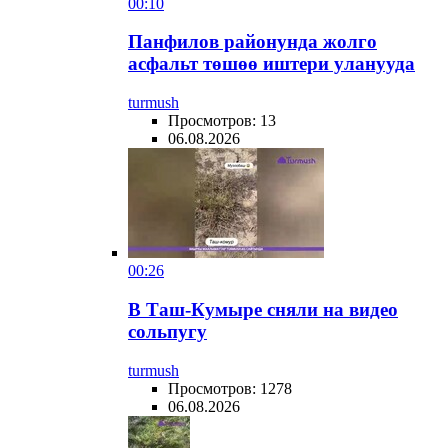
00:10
Панфилов районунда жолго
асфальт төшөө иштери уланууда
turmush
Просмотров: 13
06.08.2026
00:26
В Таш-Кумыре сняли на видео
сольпугу
turmush
Просмотров: 1278
06.08.2026