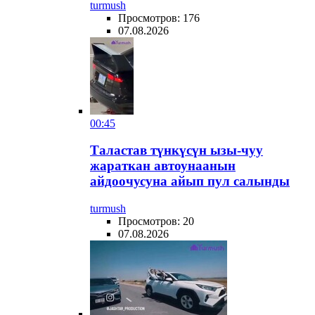
turmush
Просмотров: 176
07.08.2026
00:45
Таластав түнкүсүн ызы-чуу
жараткан автоунаанын
айдоочусуна айып пул салынды
turmush
Просмотров: 20
07.08.2026