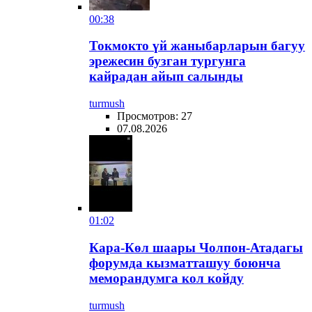
00:38
​Токмокто үй жаныбарларын багуу
эрежесин бузган тургунга
кайрадан айып салынды
turmush
Просмотров: 27
07.08.2026
01:02
Кара-Көл шаары Чолпон-Атадагы
форумда кызматташуу боюнча
меморандумга кол койду
turmush