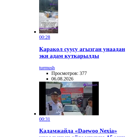
00:28
Каракол суусу агызган унаадан
эки адам куткарылды
turmush
Просмотров: 377
06.08.2026
00:31
Кадамжайда «Daewoo Nexia»