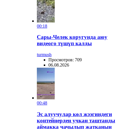
00:18
Сары-Челек коругунда аюу
видеого түшүп калды
turmush
Просмотров: 709
06.08.2026
00:48
Эс алуучулар көл жээгиндеги
контейнерден учкан таштанды
аймакка чачылып жатканын