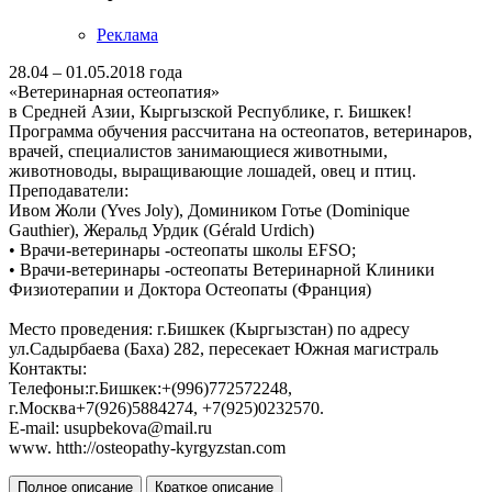
Реклама
28.04 – 01.05.2018 года
«Ветеринарная остеопатия»
в Средней Азии, Кыргызской Республике, г. Бишкек!
Программа обучения рассчитана на остеопатов, ветеринаров,
врачей, специалистов занимающиеся животными,
животноводы, выращивающие лошадей, овец и птиц.
Преподаватели:
Ивом Жоли (Yves Joly), Домиником Готье (Dominique
Gauthier), Жеральд Урдик (Gérald Urdich)
• Врачи-ветеринары -остеопаты школы EFSO;
• Врачи-ветеринары -остеопаты Ветеринарной Клиники
Физиотерапии и Доктора Остеопаты (Франция)
Место проведения: г.Бишкек (Кыргызстан) по адресу
ул.Садырбаева (Баха) 282, пересекает Южная магистраль
Контакты:
Телефоны:г.Бишкек:+(996)772572248,
г.Москва+7(926)5884274, +7(925)0232570.
E-mail: usupbekova@mail.ru
www. htth://osteopathy-kyrgyzstan.com
Полное описание
Краткое описание