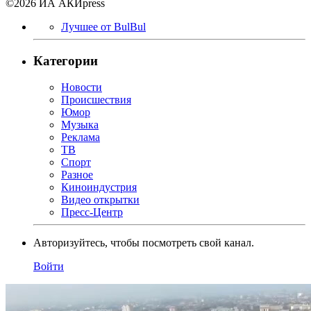
©2026 ИА АКИpress
Лучшее от BulBul
Категории
Новости
Происшествия
Юмор
Музыка
Реклама
ТВ
Спорт
Разное
Киноиндустрия
Видео открытки
Пресс-Центр
Авторизуйтесь, чтобы посмотреть свой канал.
Войти