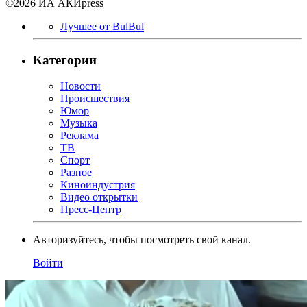
©2026 ИА АКИpress
Лучшее от BulBul
Категории
Новости
Происшествия
Юмор
Музыка
Реклама
ТВ
Спорт
Разное
Киноиндустрия
Видео открытки
Пресс-Центр
Авторизуйтесь, чтобы посмотреть свой канал.
Войти