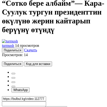
“Сотко бере албайм”— Кара-
Суулук тургун президенттин
өкүлүнө жерин кайтарып
берүүнү өтүндү
turmush
14 просмотров
Скачать
Поделиться
Просмотров:
14
Поделиться
Код для вставки
WhatsApp