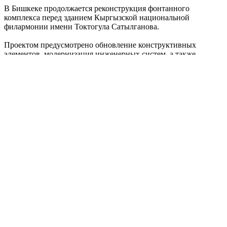
В Бишкеке продолжается реконструкция фонтанного
комплекса перед зданием Кыргызской национальной
филармонии имени Токтогула Сатылганова.
Проектом предусмотрено обновление конструктивных
элементов, модернизация инженерных систем, а также
благоустройство прилегающей территории.
Ранее фонтанный комплекс проходил капитальный ремонт в
2002 году. В рамках текущего проекта предусмотрено полное
обновление объекта с заменой всех инженерных сетей.
Полное описание
Краткое описание
Загружается...
О нас
Реклама
Пресс-Центр
Портал
©2026 АКИpress. Наш адрес: г.Бишкек, пр. Чынгыза
Айтматова, 299/5, Тел:
+996 (554) 20-29-45
,
akipress@gmail.com