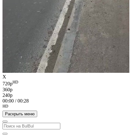
X
HD
720p
360p
240p
00:00
/
00:28
HD
Раскрыть меню