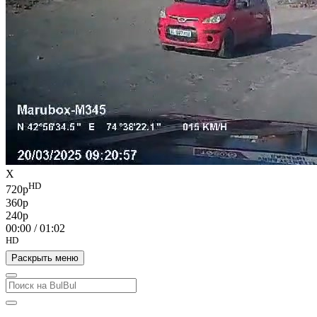
X
HD
720p
360p
240p
00:00
/
01:02
HD
Раскрыть меню