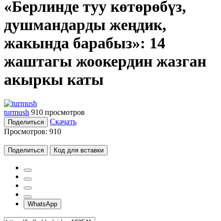
«Берлинде туу көтөрөбүз,
душмандарды жеңдик,
жакында барабыз»: 14
жаштагы жоокердин жазган
акыркы каты
turmush
910 просмотров
Скачать
Поделиться
Просмотров:
910
Поделиться
Код для вставки
WhatsApp