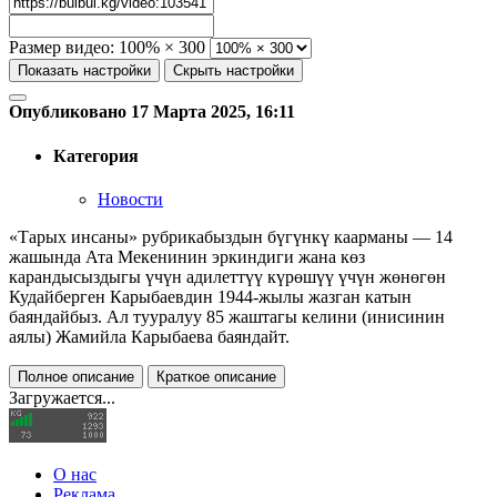
Размер видео:
100% × 300
Показать настройки
Скрыть настройки
Опубликовано 17 Марта 2025, 16:11
Категория
Новости
«Тарых инсаны» рубрикабыздын бүгүнкү каарманы — 14
жашында Ата Мекенинин эркиндиги жана көз
карандысыздыгы үчүн адилеттүү күрөшүү үчүн жөнөгөн
Кудайберген Карыбаевдин 1944-жылы жазган катын
баяндайбыз. Ал тууралуу 85 жаштагы келини (инисинин
аялы) Жамийла Карыбаева баяндайт.
Полное описание
Краткое описание
Загружается...
О нас
Реклама