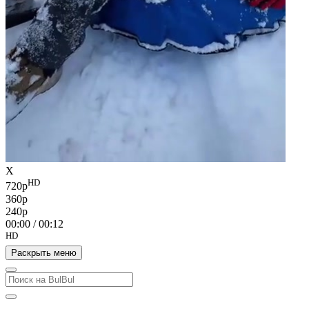
X
HD
720p
360p
240p
00:00
/
00:12
HD
Раскрыть меню