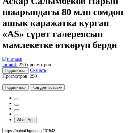
Аскар Салымбеков Нарын
шаарындагы 80 млн сомдон
ашык каражатка курган
«AS» сүрөт галереясын
мамлекетке өткөрүп берди
turmush
250 просмотров
Скачать
Поделиться
Просмотров:
250
Поделиться
Код для вставки
WhatsApp