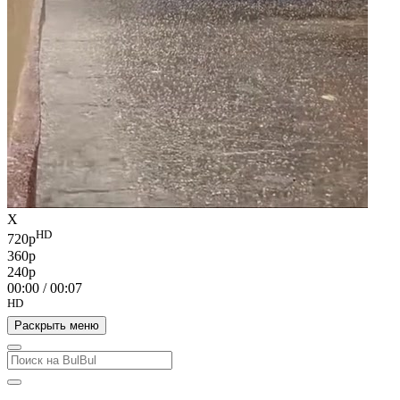
X
HD
720p
360p
240p
00:00
/
00:07
HD
Раскрыть меню