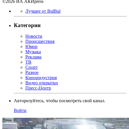
©2026 ИА АКИpress
Лучшее от BulBul
Категории
Новости
Происшествия
Юмор
Музыка
Реклама
ТВ
Спорт
Разное
Киноиндустрия
Видео открытки
Пресс-Центр
Авторизуйтесь, чтобы посмотреть свой канал.
Войти