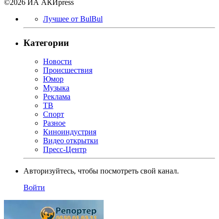
©2026 ИА АКИpress
Лучшее от BulBul
Категории
Новости
Происшествия
Юмор
Музыка
Реклама
ТВ
Спорт
Разное
Киноиндустрия
Видео открытки
Пресс-Центр
Авторизуйтесь, чтобы посмотреть свой канал.
Войти