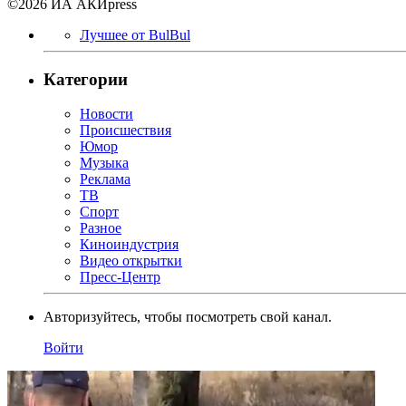
©2026 ИА АКИpress
Лучшее от BulBul
Категории
Новости
Происшествия
Юмор
Музыка
Реклама
ТВ
Спорт
Разное
Киноиндустрия
Видео открытки
Пресс-Центр
Авторизуйтесь, чтобы посмотреть свой канал.
Войти