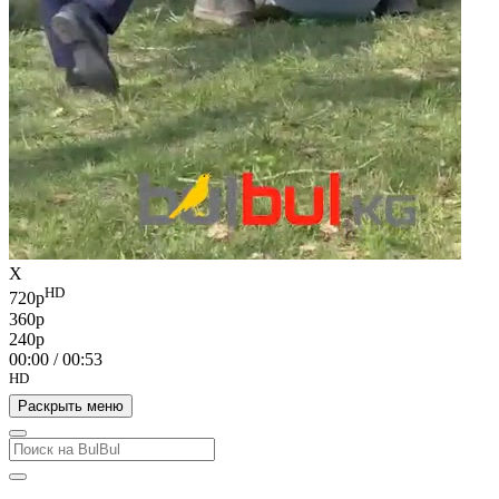
X
HD
720p
360p
240p
00:00
/
00:53
HD
Раскрыть меню