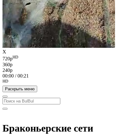
X
HD
720p
360p
240p
00:00
/
00:21
HD
Раскрыть меню
Браконьерские сети