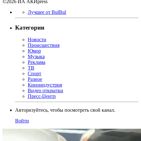
©2026 ИА АКИpress
Лучшее от BulBul
Категории
Новости
Происшествия
Юмор
Музыка
Реклама
ТВ
Спорт
Разное
Киноиндустрия
Видео открытки
Пресс-Центр
Авторизуйтесь, чтобы посмотреть свой канал.
Войти