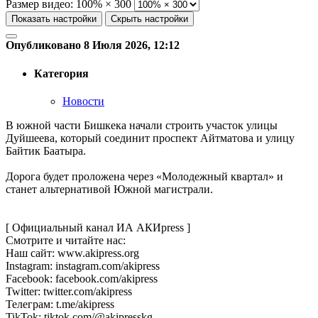
Размер видео:
100% × 300
Показать настройки
Скрыть настройки
Опубликовано 8 Июля 2026, 12:12
Категория
Новости
В южной части Бишкека начали строить участок улицы
Дуйшеева, который соединит проспект Айтматова и улицу
Байтик Баатыра.
Дорога будет проложена через «Молодежный квартал» и
станет альтернативой Южной магистрали.
[ Официальный канал ИА АКИpress ]
Смотрите и читайте нас:
Наш сайт: www.akipress.org
Instagram: instagram.com/akipress
Facebook: facebook.com/akipress
Twitter: twitter.com/akipress
Телеграм: t.me/akipress
TikTok: tiktok.com/@akipresskg