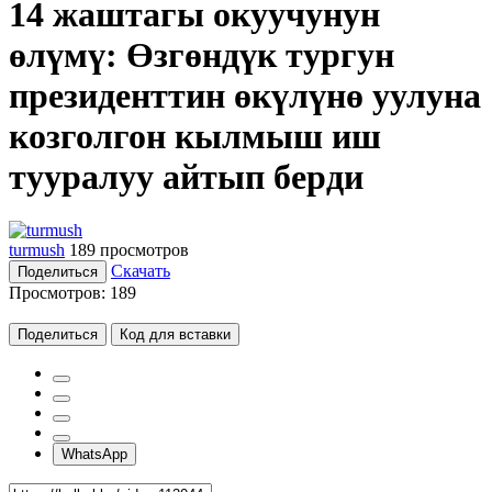
14 жаштагы окуучунун
өлүмү: Өзгөндүк тургун
президенттин өкүлүнө уулуна
козголгон кылмыш иш
тууралуу айтып берди
turmush
189 просмотров
Скачать
Поделиться
Просмотров:
189
Поделиться
Код для вставки
WhatsApp