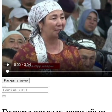
Раскрыть меню
Граната жоголду деген айып