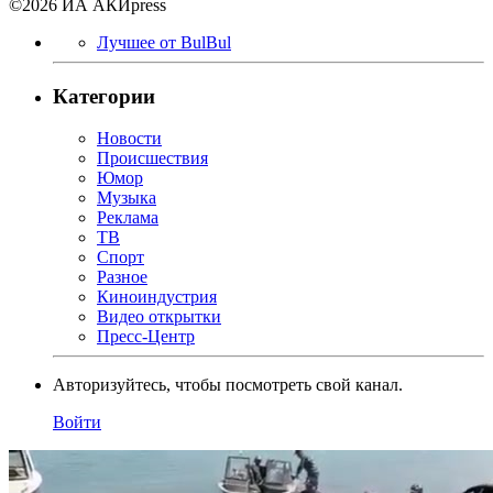
©2026 ИА АКИpress
Лучшее от BulBul
Категории
Новости
Происшествия
Юмор
Музыка
Реклама
ТВ
Спорт
Разное
Киноиндустрия
Видео открытки
Пресс-Центр
Авторизуйтесь, чтобы посмотреть свой канал.
Войти