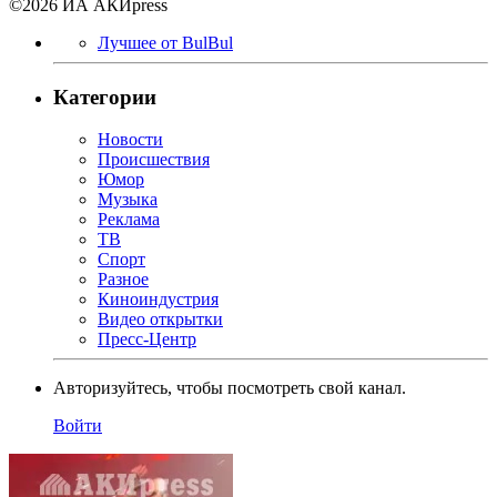
©2026 ИА АКИpress
Лучшее от BulBul
Категории
Новости
Происшествия
Юмор
Музыка
Реклама
ТВ
Спорт
Разное
Киноиндустрия
Видео открытки
Пресс-Центр
Авторизуйтесь, чтобы посмотреть свой канал.
Войти