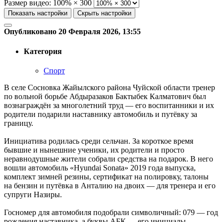
Размер видео:
100% × 300
Показать настройки
Скрыть настройки
Опубликовано 20 Февраля 2026, 13:55
Категория
Спорт
В селе Сосновка Жайылского района Чуйской области тренер
по вольной борьбе Абдыразаков Бактыбек Калматович был
вознаграждён за многолетний труд — его воспитанники и их
родители подарили наставнику автомобиль и путёвку за
границу.
Инициатива родилась среди сельчан. За короткое время
бывшие и нынешние ученики, их родители и просто
неравнодушные жители собрали средства на подарок. В него
вошли автомобиль «Hyundai Sonata» 2019 года выпуска,
комплект зимней резины, сертификат на полировку, талоны
на бензин и путёвка в Анталию на двоих — для тренера и его
супруги Назиры.
Госномер для автомобиля подобрали символичный: 079 — год
рождения наставника, а буквы АБК — его инициалы.