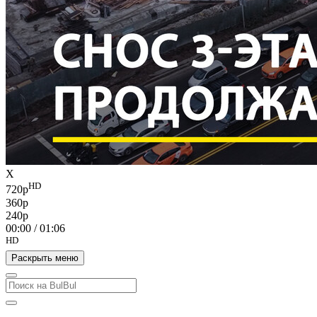
X
HD
720p
360p
240p
00:00
/
01:06
HD
Раскрыть меню