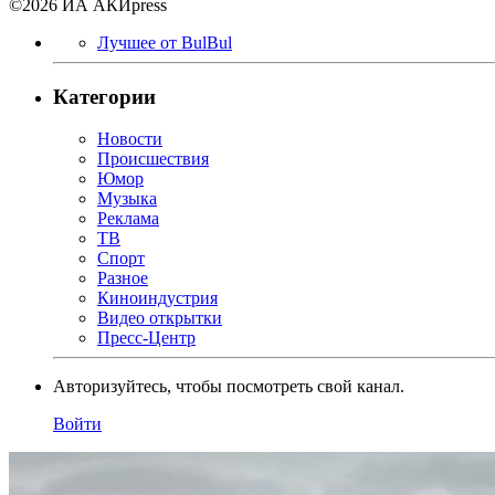
©2026 ИА АКИpress
Лучшее от BulBul
Категории
Новости
Происшествия
Юмор
Музыка
Реклама
ТВ
Спорт
Разное
Киноиндустрия
Видео открытки
Пресс-Центр
Авторизуйтесь, чтобы посмотреть свой канал.
Войти