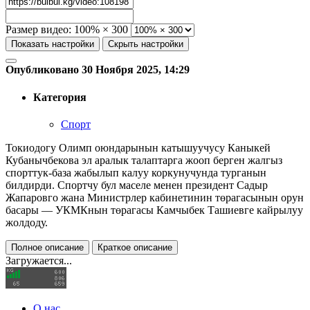
Размер видео:
100% × 300
Показать настройки
Скрыть настройки
Опубликовано 30 Ноября 2025, 14:29
Категория
Спорт
Токиодогу Олимп оюндарынын катышуучусу Каныкей
Кубанычбекова эл аралык талаптарга жооп берген жалгыз
спорттук-база жабылып калуу коркунучунда турганын
билдирди. Спортчу бул маселе менен президент Садыр
Жапаровго жана Министрлер кабинетинин төрагасынын орун
басары — УКМКнын төрагасы Камчыбек Ташиевге кайрылуу
жолдоду.
Полное описание
Краткое описание
Загружается...
О нас