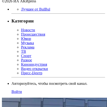
©2026 ИА АКИpress
Лучшее от BulBul
Категории
Новости
Происшествия
Юмор
Музыка
Реклама
ТВ
Спорт
Разное
Киноиндустрия
Видео открытки
Пресс-Центр
Авторизуйтесь, чтобы посмотреть свой канал.
Войти