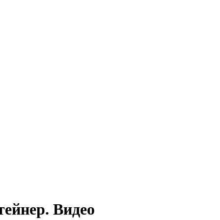
тейнер. Видео