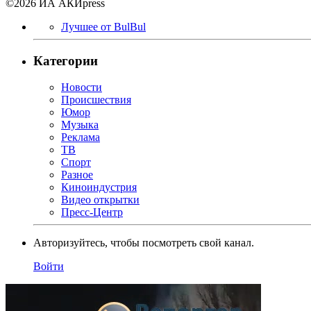
©2026 ИА АКИpress
Лучшее от BulBul
Категории
Новости
Происшествия
Юмор
Музыка
Реклама
ТВ
Спорт
Разное
Киноиндустрия
Видео открытки
Пресс-Центр
Авторизуйтесь, чтобы посмотреть свой канал.
Войти