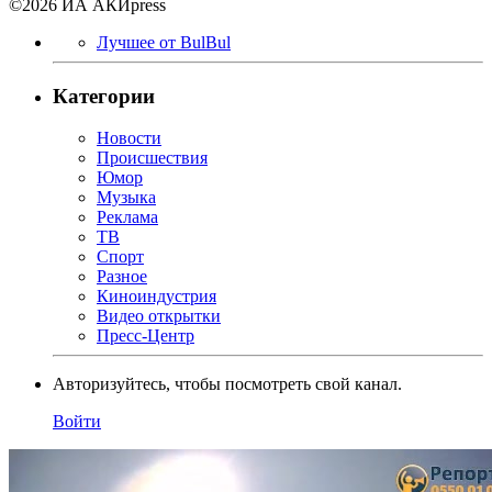
©2026 ИА АКИpress
Лучшее от BulBul
Категории
Новости
Происшествия
Юмор
Музыка
Реклама
ТВ
Спорт
Разное
Киноиндустрия
Видео открытки
Пресс-Центр
Авторизуйтесь, чтобы посмотреть свой канал.
Войти