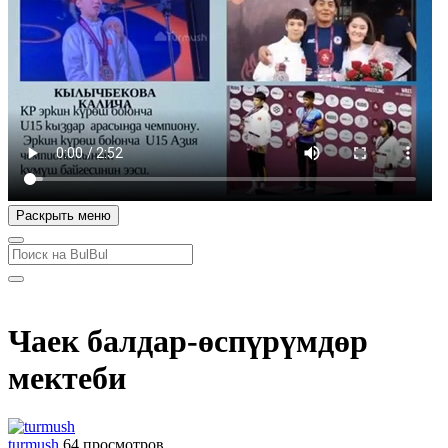
Раскрыть меню
Чаек балдар-өспүрүмдөр
мектеби
turmush
64 просмотров