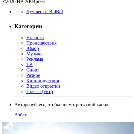
©2026 ИА АКИpress
Лучшее от BulBul
Категории
Новости
Происшествия
Юмор
Музыка
Реклама
ТВ
Спорт
Разное
Киноиндустрия
Видео открытки
Пресс-Центр
Авторизуйтесь, чтобы посмотреть свой канал.
Войти