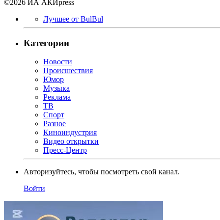
©2026 ИА АКИpress
Лучшее от BulBul
Категории
Новости
Происшествия
Юмор
Музыка
Реклама
ТВ
Спорт
Разное
Киноиндустрия
Видео открытки
Пресс-Центр
Авторизуйтесь, чтобы посмотреть свой канал.
Войти