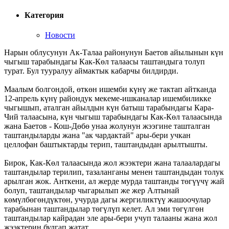
Категория
Новости
Нарын облусунун Ак-Талаа районунун Баетов айылынын күн
чыгыш тарабындагы Как-Көл талаасы таштандыга толуп
турат. Бул тууралуу аймактык кабарчы билдирди.
Маалым болгондой, өткөн ишемби күнү же тактап айтканда
12-апрель күнү райондук мекеме-ишканалар ишембиликке
чыгышып, аталган айылдын күн батыш тарабындагы Кара-
Чий талаасына, күн чыгыш тарабындагы Как-Көл талаасында
жана Баетов - Кош-Дөбө унаа жолунун жээгине ташталган
таштандыларды жана "ак чардактай" ары-бери учкан
целлофан баштыктарды терип, таштандыдан арылтышты.
Бирок, Как-Көл талаасында жол жээктери жана талаалардагы
таштандылар терилип, тазаланганы менен таштандыдан толук
арылган жок. Анткени, ал жерде мурда таштанды төгүүчү жай
болуп, таштандылар чыгарылып же жер Алтынай
көмүлбөгөндүктөн, учурда дагы жергиликтүү жашоочулар
тарабынан таштандылар төгүлүп келет. Ал эми төгүлгөн
таштандылар кайрадан эле ары-бери учуп талааны жана жол
жээктерин булгап жатат.