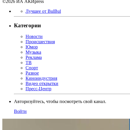
©2026 ИА АКИpress
Лучшее от BulBul
Категории
Новости
Происшествия
Юмор
Музыка
Реклама
ТВ
Спорт
Разное
Киноиндустрия
Видео открытки
Пресс-Центр
Авторизуйтесь, чтобы посмотреть свой канал.
Войти