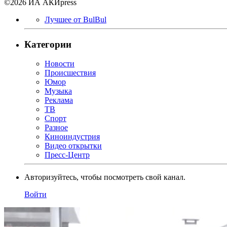
©2026 ИА АКИpress
Лучшее от BulBul
Категории
Новости
Происшествия
Юмор
Музыка
Реклама
ТВ
Спорт
Разное
Киноиндустрия
Видео открытки
Пресс-Центр
Авторизуйтесь, чтобы посмотреть свой канал.
Войти