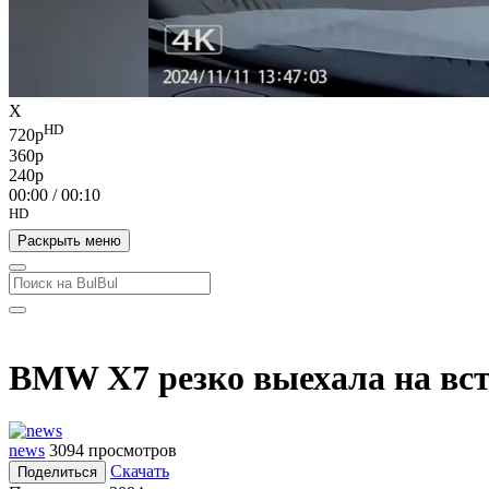
X
HD
720p
360p
240p
00:00
/
00:10
HD
Раскрыть меню
BMW X7 резко выехала на вст
news
3094 просмотров
Скачать
Поделиться