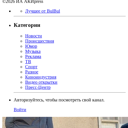
©2026 ИА АКИpress
Лучшее от BulBul
Категории
Новости
Происшествия
Юмор
Музыка
Реклама
ТВ
Спорт
Разное
Киноиндустрия
Видео открытки
Пресс-Центр
Авторизуйтесь, чтобы посмотреть свой канал.
Войти