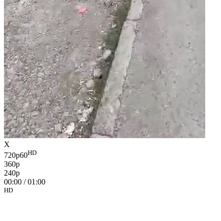
X
HD
720p60
360p
240p
00:00
/
01:00
HD