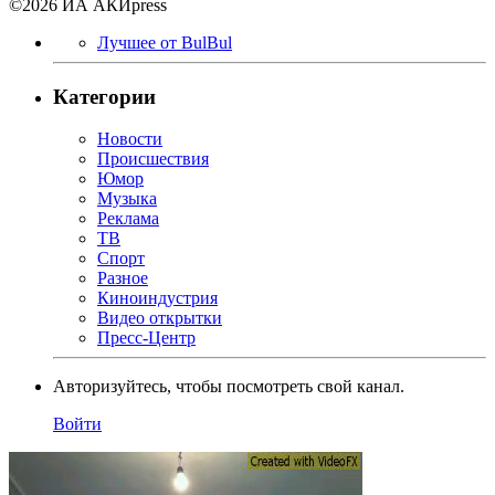
©2026 ИА АКИpress
Лучшее от BulBul
Категории
Новости
Происшествия
Юмор
Музыка
Реклама
ТВ
Спорт
Разное
Киноиндустрия
Видео открытки
Пресс-Центр
Авторизуйтесь, чтобы посмотреть свой канал.
Войти