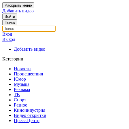
Раскрыть меню
Добавить видео
Войти
Поиск
Вход
Выход
Добавить видео
Категории
Новости
Происшествия
Юмор
Музыка
Реклама
ТВ
Спорт
Разное
Киноиндустрия
Видео открытки
Пресс-Центр