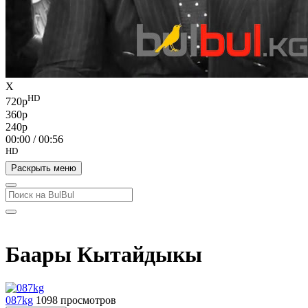
X
HD
720p
360p
240p
00:00
/
00:56
HD
Раскрыть меню
Баары Кытайдыкы
087kg
1098 просмотров