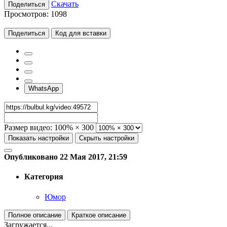
Скачать
Поделиться
Просмотров:
1098
Поделиться
Код для вставки
WhatsApp
Размер видео:
100% × 300
Показать настройки
Скрыть настройки
Опубликовано 22 Мая 2017, 21:59
Категория
Юмор
Полное описание
Краткое описание
Загружается...