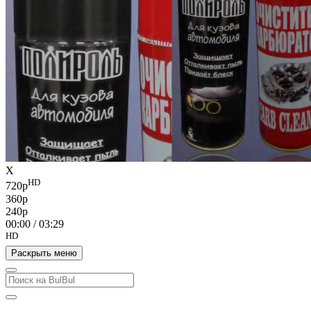
X
HD
720p
360p
240p
00:00
/
03:29
HD
Раскрыть меню