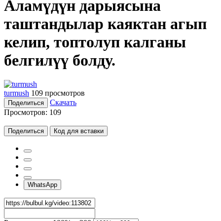
Аламүдүн дарыясына
таштандылар каяктан агып
келип, топтолуп калганы
белгилүү болду.
turmush
109 просмотров
Скачать
Поделиться
Просмотров:
109
Поделиться
Код для вставки
WhatsApp