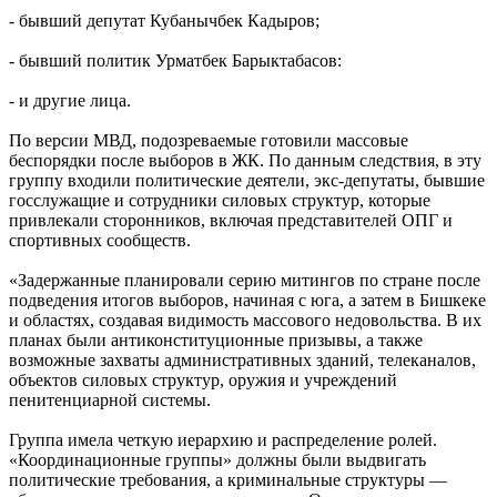
- бывший депутат Кубанычбек Кадыров;
- бывший политик Урматбек Барыктабасов:
- и другие лица.
По версии МВД, подозреваемые готовили массовые
беспорядки после выборов в ЖК. По данным следствия, в эту
группу входили политические деятели, экс-депутаты, бывшие
госслужащие и сотрудники силовых структур, которые
привлекали сторонников, включая представителей ОПГ и
спортивных сообществ.
«Задержанные планировали серию митингов по стране после
подведения итогов выборов, начиная с юга, а затем в Бишкеке
и областях, создавая видимость массового недовольства. В их
планах были антиконституционные призывы, а также
возможные захваты административных зданий, телеканалов,
объектов силовых структур, оружия и учреждений
пенитенциарной системы.
Группа имела четкую иерархию и распределение ролей.
«Координационные группы» должны были выдвигать
политические требования, а криминальные структуры —