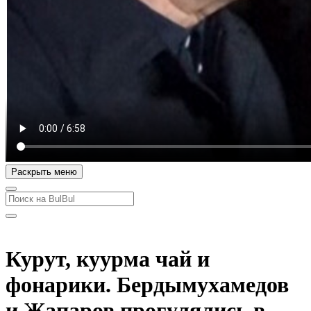
Раскрыть меню
Курут, куурма чай и
фонарики. Бердымухамедов
и Жапаров прогулялись в