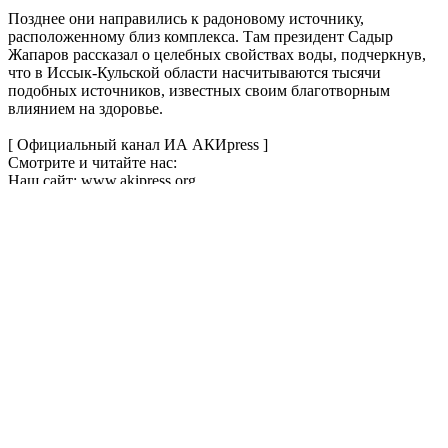
Позднее они направились к радоновому источнику,
расположенному близ комплекса. Там президент Садыр
Жапаров рассказал о целебных свойствах воды, подчеркнув,
что в Иссык-Кульской области насчитываются тысячи
подобных источников, известных своим благотворным
влиянием на здоровье.
[ Официальный канал ИА АКИpress ]
Смотрите и читайте нас:
Наш сайт: www.akipress.org
Instagram: instagram.com/akipress
Facebook: facebook.com/akipress
Twitter: twitter.com/akipress
Телеграм: t.me/akipress
TikTok: tiktok.com/@akipresskg
Полное описание
Краткое описание
Загружается...
О нас
Реклама
Пресс-Центр