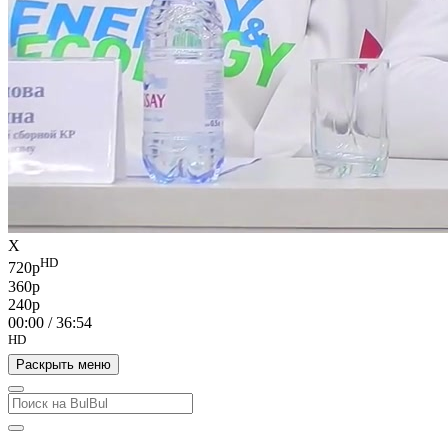
X
HD
720p
360p
240p
00:00
/
36:54
HD
Раскрыть меню